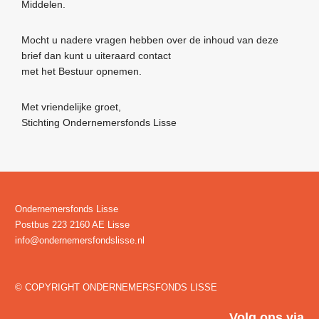
Middelen.
Mocht u nadere vragen hebben over de inhoud van deze
brief dan kunt u uiteraard contact
met het Bestuur opnemen.
Met vriendelijke groet,
Stichting Ondernemersfonds Lisse
Ondernemersfonds Lisse
Postbus 223 2160 AE Lisse
info@ondernemersfondslisse.nl
© COPYRIGHT ONDERNEMERSFONDS LISSE
Volg ons via